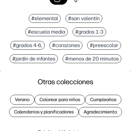
#elemental
#san valentín
#escuela media
#grados 1-3
#grados 4-6,
#corazones
#preescolar
#jardín de infantes
#menos de 20 minutos
Otras colecciones
Verano
Colorear para niños
Cumpleaños
Calendarios y planificadores
Agradecimiento