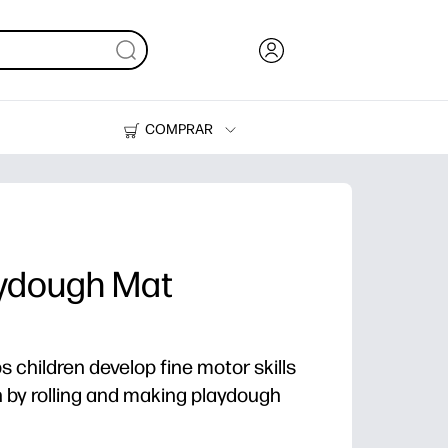
COMPRAR
Tinta, tóner y papel
Impresoras
aydough Mat
ps children develop fine motor skills
 by rolling and making playdough