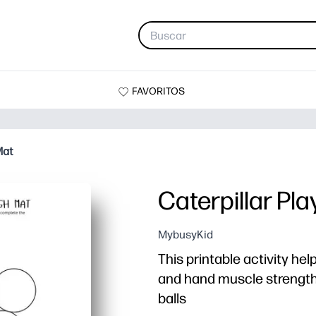
FAVORITOS
Mat
Caterpillar Pl
MybusyKid
This printable activity hel
and hand muscle strength
balls