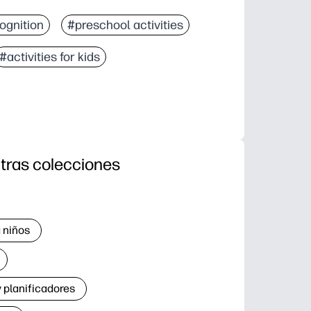
ognition
#preschool activities
#activities for kids
tras colecciones
 niños
 planificadores