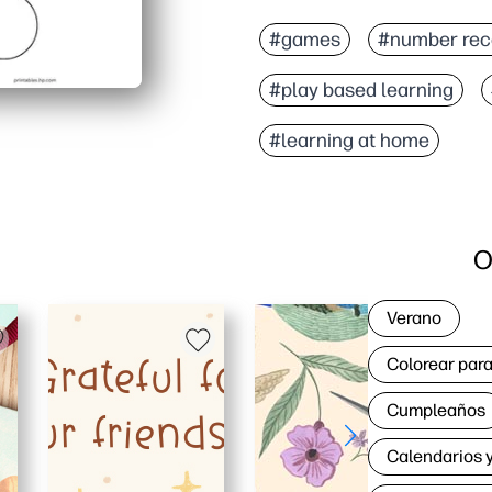
#games
#number rec
#play based learning
#learning at home
O
Verano
Colorear para
Cumpleaños
Calendarios y