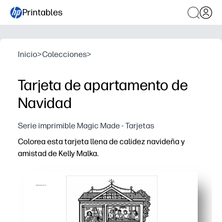
Printables
Inicio
>
Colecciones
>
Tarjeta de apartamento de
Navidad
Serie imprimible Magic Made - Tarjetas
Colorea esta tarjeta llena de calidez navideña y
amistad de Kelly Malka.
Por qué funciona:
Imprime, colorea y dobla en cuestión de minutos, sin t
Mantiene a los niños felizmente ocupados mientras desa
Crea una tarjeta sincera y única que puedes regalar o e
Funciona con papel de carta estándar y con cualquier i