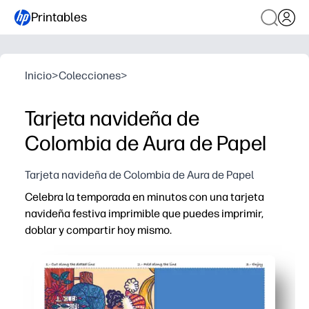
Printables
Inicio
>
Colecciones
>
Tarjeta navideña de
Colombia de Aura de Papel
Tarjeta navideña de Colombia de Aura de Papel
Celebra la temporada en minutos con una tarjeta
navideña festiva imprimible que puedes imprimir,
doblar y compartir hoy mismo.
Por qué funciona:
Listo en un instante: solo imprime, dobla y agrega tu m
Perfecto para familias y aulas: una manera fácil de envi
Personalización aprobada por niños: invite a los niños 