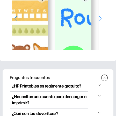
Preguntas frecuentes
¿HP Printables es realmente gratuito?
HP Printables ofrece más de 2500
¿Necesitas una cuenta para descargar e
imprimibles gratuitos para descargar e
imprimir?
imprimir. Explore páginas para colorear
Puede explorar e imprimir sin crear una
populares, divertidas hojas de trabajo de
¿Qué son los «favoritos»?