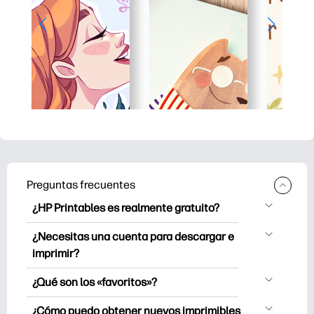
Preguntas frecuentes
¿HP Printables es realmente gratuito?
HP Printables ofrece más de 2500
¿Necesitas una cuenta para descargar e
imprimibles gratuitos para descargar e
imprimir?
imprimir. Explore páginas para colorear
Puede explorar e imprimir sin crear una
populares, divertidas hojas de trabajo de
¿Qué son los «favoritos»?
cuenta. Sin embargo, iniciar sesión te
aprendizaje, manualidades y tarjetas
Favoritos es tu colección personal de
ayuda a guardar tus imprimibles
¿Cómo puedo obtener nuevos imprimibles