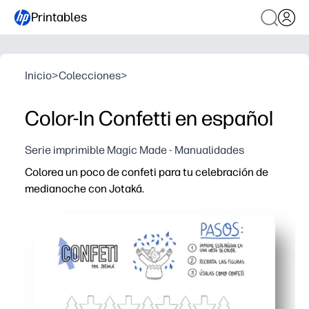
Printables
Inicio
>
Colecciones
>
Color-In Confetti en español
Serie imprimible Magic Made - Manualidades
Colorea un poco de confeti para tu celebración de
medianoche con Jotaká.
Por qué funciona:
Sin preparación: simplemente imprima y coja crayones, 
Mantiene a los niños concentrados durante la cuenta reg
También sirve como decoración: colorea, corta y úsala 
Desarrolla la creatividad y la motricidad fina en una act