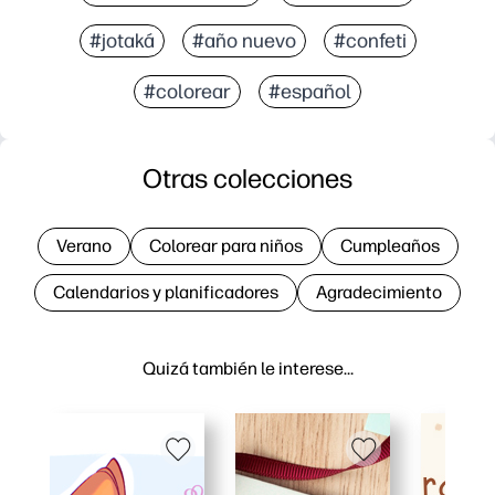
#jotaká
#año nuevo
#confeti
#colorear
#español
Otras colecciones
Verano
Colorear para niños
Cumpleaños
Calendarios y planificadores
Agradecimiento
Quizá también le interese…