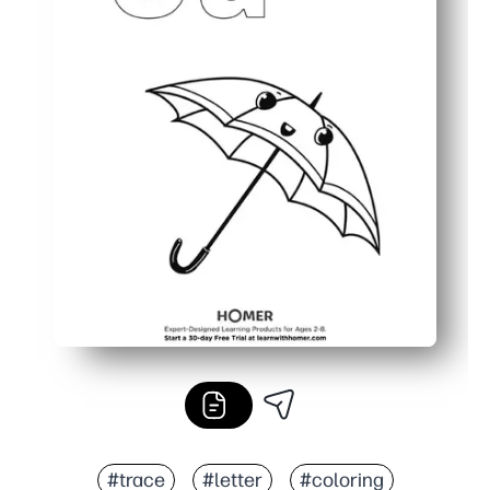
#trace
#letter
#coloring