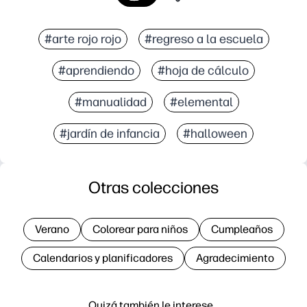
#arte rojo rojo
#regreso a la escuela
#aprendiendo
#hoja de cálculo
#manualidad
#elemental
#jardín de infancia
#halloween
Otras colecciones
Verano
Colorear para niños
Cumpleaños
Calendarios y planificadores
Agradecimiento
Quizá también le interese…