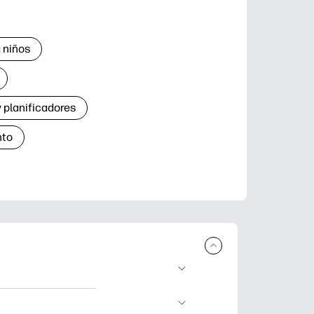
 niños
 planificadores
nto
r e imprimir.
de aprendizaje,