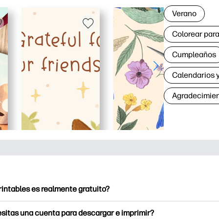
Verano
Colorear para
Cumpleaños
Calendarios y
Agradecimie
rintables es realmente gratuito?
intables ofrece más de 2500 imprimibles gratuitos para descarga
sitas una cuenta para descargar e imprimir?
e páginas para colorear populares, divertidas hojas de trabajo 