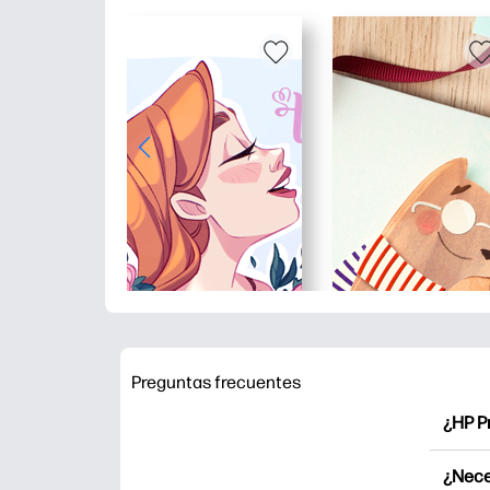
Preguntas frecuentes
¿HP P
HP Pr
¿Nece
Explor