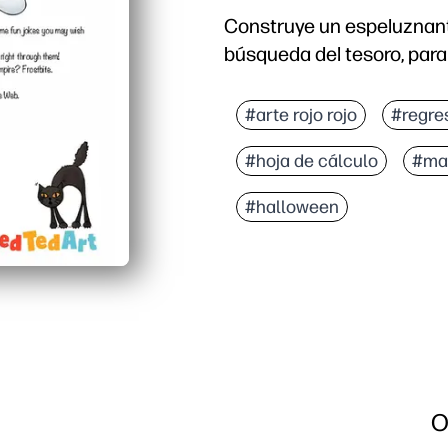
Construye un espeluznant
búsqueda del tesoro, para 
#arte rojo rojo
#regre
#hoja de cálculo
#ma
#halloween
O