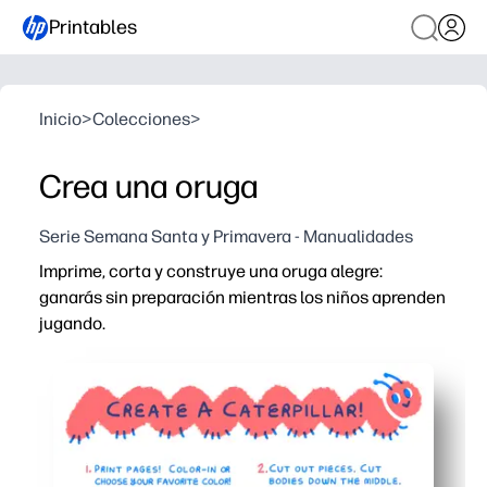
Printables
Inicio
>
Colecciones
>
Crea una oruga
Serie Semana Santa y Primavera - Manualidades
Imprime, corta y construye una oruga alegre:
ganarás sin preparación mientras los niños aprenden
jugando.
Por qué funciona:
Sin preparación: basta con imprimir, cortar, colorear y
El diseño práctico mantiene a los niños interesados mie
Aprende a hurtadillas: practica el conteo de segmentos
Perfecto para aulas, centros o el hogar: póngalo en un