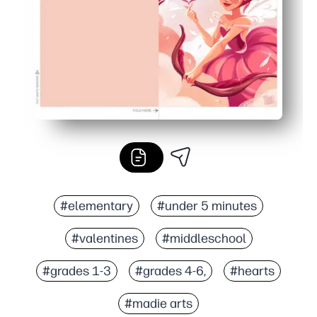
#elementary
#under 5 minutes
#valentines
#middleschool
#grades 1-3
#grades 4-6,
#hearts
#madie arts