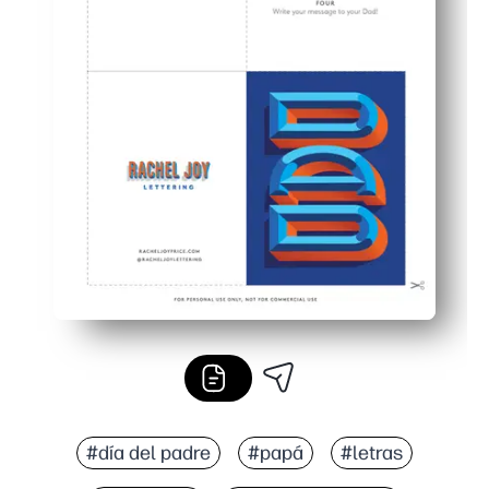
#día del padre
#papá
#letras