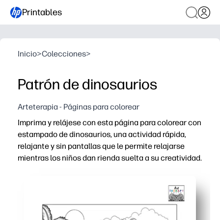
Printables
Inicio
>
Colecciones
>
Patrón de dinosaurios
Arteterapia - Páginas para colorear
Imprima y relájese con esta página para colorear con
estampado de dinosaurios, una actividad rápida,
relajante y sin pantallas que le permite relajarse
mientras los niños dan rienda suelta a su creatividad.
Por qué funciona:
Sin preparación: solo imprima y coloree en casa, en la e
Los diseños de dinosaurios mantienen a los niños ocupa
Desarrolla la motricidad fina, la concentración y la conf