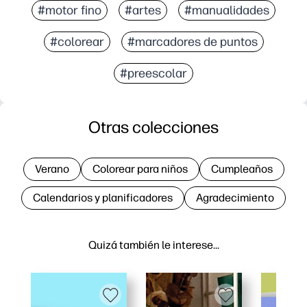
#motor fino
#artes
#manualidades
#colorear
#marcadores de puntos
#preescolar
Otras colecciones
Verano
Colorear para niños
Cumpleaños
Calendarios y planificadores
Agradecimiento
Quizá también le interese…