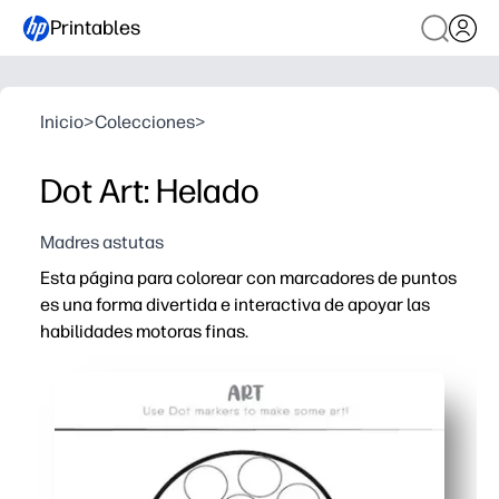
Printables
Inicio
>
Colecciones
>
Dot Art: Helado
Madres astutas
Esta página para colorear con marcadores de puntos
es una forma divertida e interactiva de apoyar las
habilidades motoras finas.
Por qué funciona:
Imprima y listo: sin preparación ni materiales complicad
Los objetivos Big Dot facilitan que las manos pequeñas p
El atractivo diseño de helados mantiene a los niños con
Versátil: usa marcadores de puntos, crayones, pegatinas