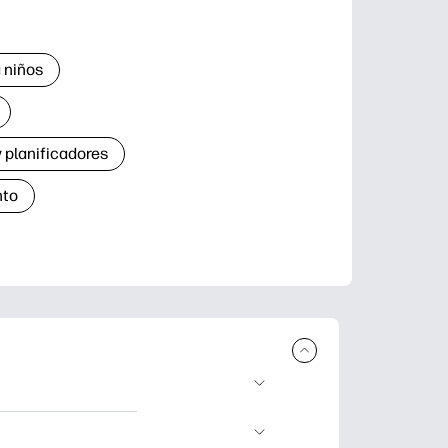
 niños
 planificadores
nto
r e imprimir.
de aprendizaje,