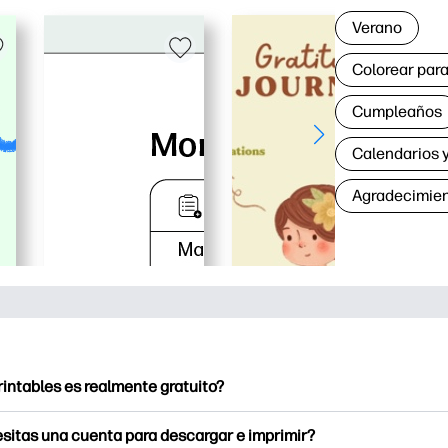
Verano
Colorear para
Cumpleaños
Calendarios y
Agradecimie
rintables es realmente gratuito?
intables ofrece más de 2500 imprimibles gratuitos para descarga
sitas una cuenta para descargar e imprimir?
e páginas para colorear populares, divertidas hojas de trabajo 