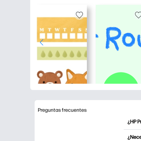
Preguntas frecuentes
¿HP P
HP Pr
¿Nece
Explor