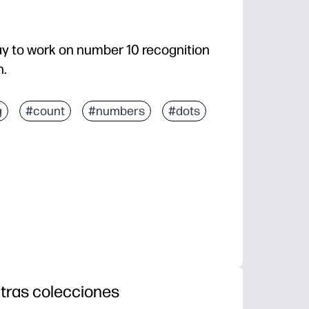
ay to work on number 10 recognition
n.
g
#count
#numbers
#dots
tras colecciones