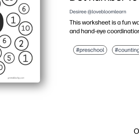
Desiree @lovebloomlearn
This worksheet is a fun w
and hand-eye coordinatio
#preschool
#countin
O