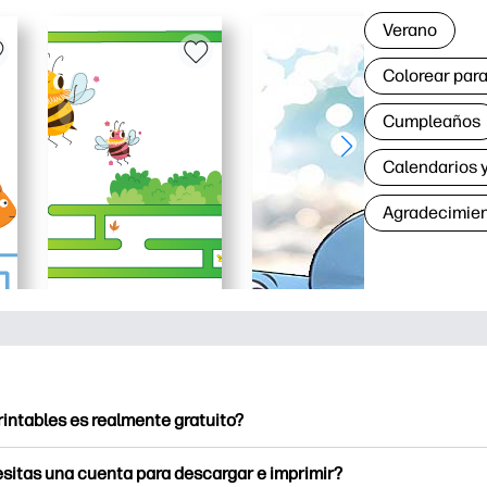
Verano
Colorear para
Cumpleaños
Calendarios y
Agradecimie
rintables es realmente gratuito?
intables ofrece más de 2500 imprimibles gratuitos para descarga
sitas una cuenta para descargar e imprimir?
e páginas para colorear populares, divertidas hojas de trabajo 