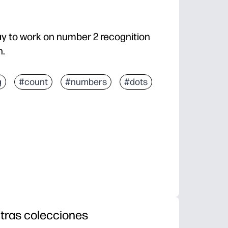
ay to work on number 2 recognition
n.
g
#count
#numbers
#dots
tras colecciones