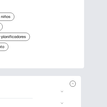
 niños
 planificadores
nto
r e imprimir.
de aprendizaje,