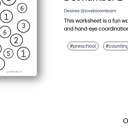
Desiree @lovebloomlearn
This worksheet is a fun w
and hand-eye coordinatio
#preschool
#countin
O