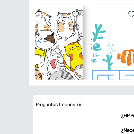
Preguntas frecuentes
¿HP P
HP Pr
¿Nece
Explor