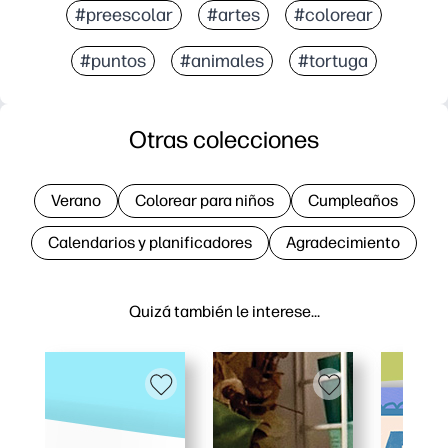
#preescolar
#artes
#colorear
#puntos
#animales
#tortuga
Otras colecciones
Verano
Colorear para niños
Cumpleaños
Calendarios y planificadores
Agradecimiento
Quizá también le interese…