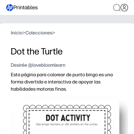
Printables
Inicio
>
Colecciones
>
Dot the Turtle
Desirée @lovebloomlearn
Esta página para colorear de punto bingo es una
forma divertida e interactiva de apoyar las
habilidades motoras finas.
Por qué funciona:
Comodidad de imprimir y llevar: puedes usar barritas, c
Fortalece los músculos de las manos y el agarre con pi
Los objetivos de puntos transparentes aumentan la coord
El bonito tema de la tortuga mantiene a los niños ocupa