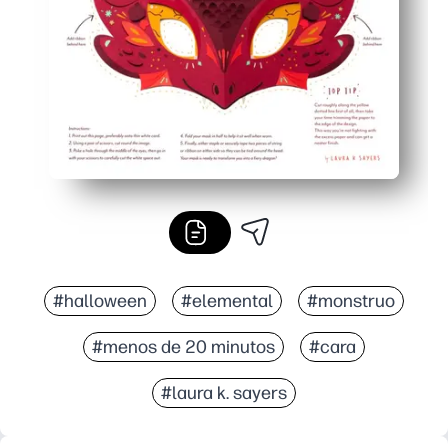
#halloween
#elemental
#monstruo
#menos de 20 minutos
#cara
#laura k. sayers