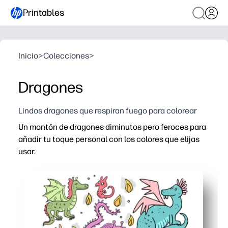
Printables
Inicio
>
Colecciones
>
Dragones
Lindos dragones que respiran fuego para colorear
Un montón de dragones diminutos pero feroces para
añadir tu toque personal con los colores que elijas
usar.
Por qué funciona:
Colorea para imprimir y llevar: sin preparación para ti, 
Muchos minidragones mantienen la atención durante más
Fomenta la motricidad fina, la elección de colores y la 
Uso versátil: convierte las páginas terminadas en marca