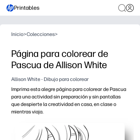
Printables
Inicio
>
Colecciones
>
Página para colorear de
Pascua de Allison White
Allison White - Dibujo para colorear
Imprima esta alegre página para colorear de Pascua
para una actividad sin preparación y sin pantallas
que despierte la creatividad en casa, en clase o
mientras viaja.
Por qué funciona:
Simplemente imprima y listo: sin preparación, sin lamin
Desarrolla la motricidad fina, la concentración y la conf