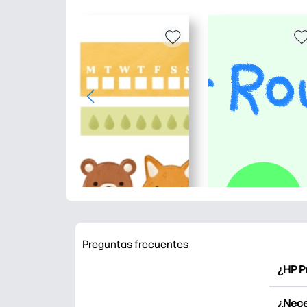
Preguntas frecuentes
¿HP P
HP Pr
¿Nece