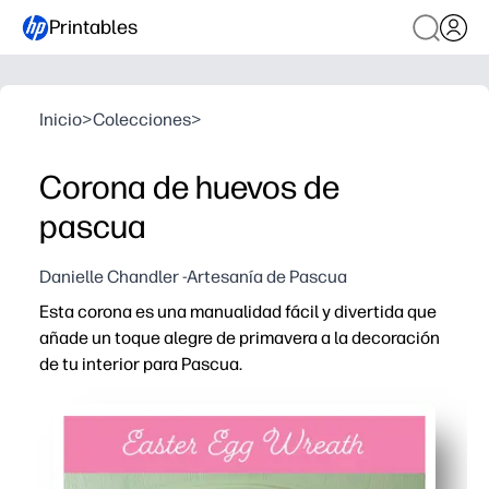
Printables
Inicio
>
Colecciones
>
Corona de huevos de
pascua
Danielle Chandler -Artesanía de Pascua
Esta corona es una manualidad fácil y divertida que
añade un toque alegre de primavera a la decoración
de tu interior para Pascua.
Por qué funciona:
Puede imprimir, cortar y ensamblar en cuestión de minu
Los pasos aptos para niños mantienen las manos pequeñ
Mezcla y combina huevos y colores para que coincidan co