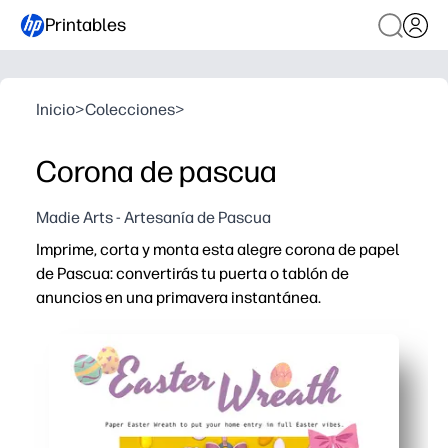
Printables
Inicio
>
Colecciones
>
Corona de pascua
Madie Arts - Artesanía de Pascua
Imprime, corta y monta esta alegre corona de papel
de Pascua: convertirás tu puerta o tablón de
anuncios en una primavera instantánea.
Por qué funciona:
Sin preparación y listo en cuestión de minutos: basta c
Involucra a los niños con manualidades prácticas que de
Flexible para el hogar, la clase o las fiestas: se cuelga
Bajo nivel de desorden y económico: utiliza los suminis