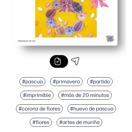
#pascua
#primavera
#partido
#imprimible
#más de 20 minutos
#corona de flores
#huevo de pascua
#flores
#artes de muriña