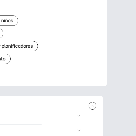
 niños
 planificadores
nto
r e imprimir.
de aprendizaje,