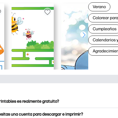
Verano
Colorear para
Cumpleaños
Calendarios y
Agradecimie
rintables es realmente gratuito?
intables ofrece más de 2500 imprimibles gratuitos para descarga
sitas una cuenta para descargar e imprimir?
e páginas para colorear populares, divertidas hojas de trabajo 