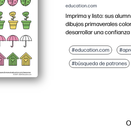
education.com
Imprima y listo: sus alu
dibujos primaverales colo
desarrollar una confianz
Por qué funciona:
Ahorra tiempo de prepar
#education.com
#apr
Los niños se entretienen
#búsqueda de patrones
Refuerza las habilidade
Fácil de evaluar: una pá
O