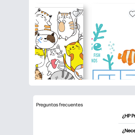
Preguntas frecuentes
¿HP P
HP Pr
¿Nece
Explor