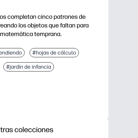
mnos completan cinco patrones de
reando los objetos que faltan para
a matemática temprana.
ación: solo imprime, agrega crayones y estarás listo
endiendo
#hojas de cálculo
 con los brillantes íconos primaverales (piense en f
#jardín de infancia
s básicas: patrones repetitivos simples, reconocimi
gina muestra quién puede extender un patrón, seguir 
tras colecciones