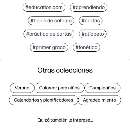
#education.com
#aprendiendo
#hojas de cálculo
#cartas
#práctica de cartas
#alfabeto
#primer grado
#fonética
Otras colecciones
Verano
Colorear para niños
Cumpleaños
Calendarios y planificadores
Agradecimiento
Quizá también le interese…