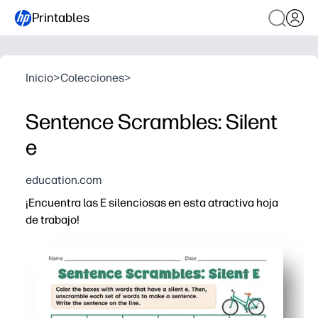
Printables
Inicio
>
Colecciones
>
Sentence Scrambles: Silent
e
education.com
¡Encuentra las E silenciosas en esta atractiva hoja
de trabajo!
Por qué funciona:
Obtienes una actividad de impresión y listo, solo tienes
Sus alumnos fortalecen la fonética al darse cuenta de 
Los niños se mantienen motivados con una práctica ráp
Puedes conectarlo a cualquier rutina: centros, grupos 