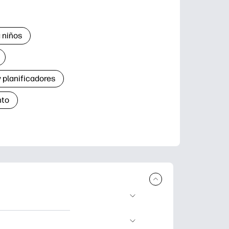
 niños
 planificadores
nto
r e imprimir.
de aprendizaje,