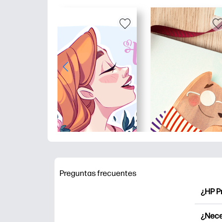
Preguntas frecuentes
¿HP P
HP Pr
¿Nece
Explor