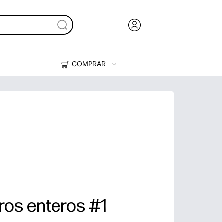
COMPRAR
Tinta, tóner y papel
Impresoras
os enteros #1