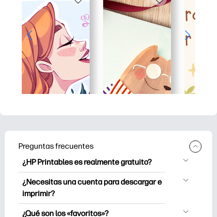
Preguntas frecuentes
¿HP Printables es realmente gratuito?
HP Printables ofrece más de 2500
¿Necesitas una cuenta para descargar e
imprimibles gratuitos para descargar e
imprimir?
imprimir. Explore páginas para colorear
Puede explorar e imprimir sin crear una
populares, divertidas hojas de trabajo de
¿Qué son los «favoritos»?