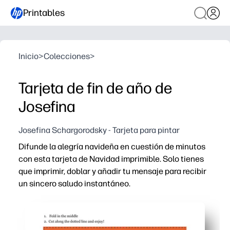
Printables
Inicio
>
Colecciones
>
Tarjeta de fin de año de
Josefina
Josefina Schargorodsky - Tarjeta para pintar
Difunde la alegría navideña en cuestión de minutos
con esta tarjeta de Navidad imprimible. Solo tienes
que imprimir, doblar y añadir tu mensaje para recibir
un sincero saludo instantáneo.
Por qué funciona:
Obtienes un diseño refinado y festivo que parece compra
El sencillo formato de impresión y plegado significa que