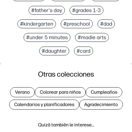
#father's day
#grades 1-3
#kindergarten
#preschool
#dad
#under 5 minutes
#madie arts
#daughter
#card
Otras colecciones
Verano
Colorear para niños
Cumpleaños
Calendarios y planificadores
Agradecimiento
Quizá también le interese…