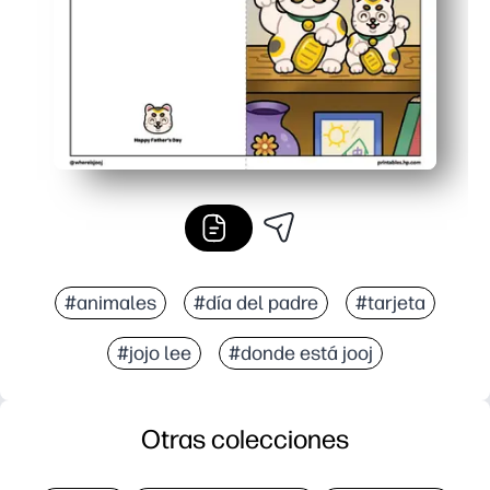
#animales
#día del padre
#tarjeta
#jojo lee
#donde está jooj
Otras colecciones