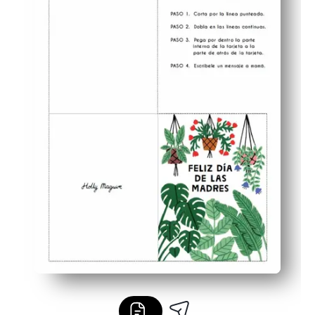
Destaca el arte hermoso: la ilustración de Holly Magui
Fácil de montar: se imprime en carta o A4, se pliega y s