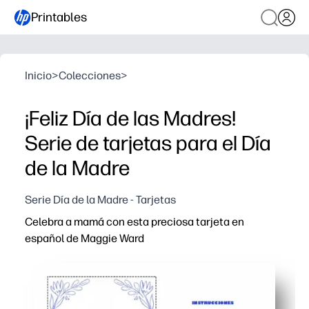
Printables
Inicio
>
Colecciones
>
¡Feliz Día de las Madres!
Serie de tarjetas para el Día
de la Madre
Serie Día de la Madre - Tarjetas
Celebra a mamá con esta preciosa tarjeta en
español de Maggie Ward
Por qué funciona:
Imprime, dobla y firma: sin preparación y sin necesidad de
En español: perfecto para familias bilingües, estudiante