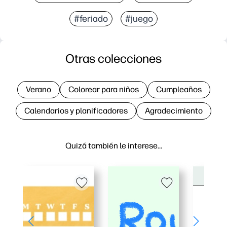
#feriado
#juego
Otras colecciones
Verano
Colorear para niños
Cumpleaños
Calendarios y planificadores
Agradecimiento
Quizá también le interese…