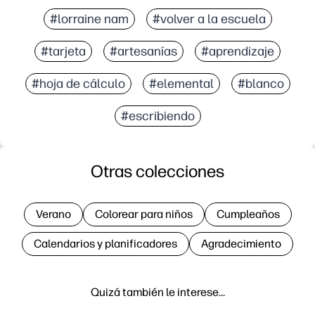
#lorraine nam
#volver a la escuela
#tarjeta
#artesanías
#aprendizaje
#hoja de cálculo
#elemental
#blanco
#escribiendo
Otras colecciones
Verano
Colorear para niños
Cumpleaños
Calendarios y planificadores
Agradecimiento
Quizá también le interese…