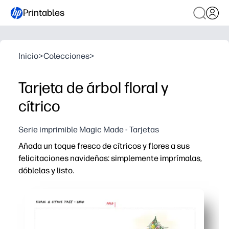
Printables
Inicio
>
Colecciones
>
Tarjeta de árbol floral y
cítrico
Serie imprimible Magic Made - Tarjetas
Añada un toque fresco de cítricos y flores a sus
felicitaciones navideñas: simplemente imprímalas,
dóblelas y listo.
Por qué funciona:
Comodidad sin necesidad de preparación: puedes imprimi
Versatilidad interior: perfecta para saludar durante las f
Personalización apta para niños: los niños pueden añad