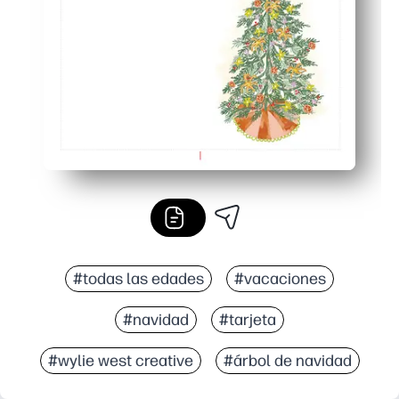
Solución siempre a mano: imprima tantos como necesite 
#todas las edades
#vacaciones
#navidad
#tarjeta
#wylie west creative
#árbol de navidad