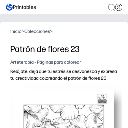
Printables
Inicio
>
Colecciones
>
Patrón de flores 23
Arteterapia - Páginas para colorear
Relájate, deja que tu estrés se desvanezca y expresa
tu creatividad coloreando el patrón de flores 23
Por qué funciona:
Simplemente imprime y colorea, sin preparación ni conf
Los intrincados motivos florales fomentan la calma, me
Puedes usarlo para descansos cerebrales rápidos, para te
Obtiene líneas limpias en una sola página: se adapta al 