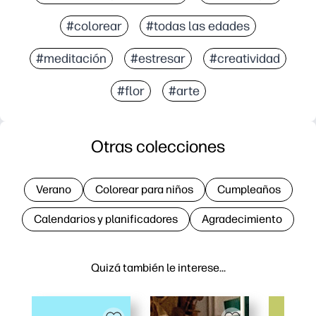
#colorear
#todas las edades
#meditación
#estresar
#creatividad
#flor
#arte
Otras colecciones
Verano
Colorear para niños
Cumpleaños
Calendarios y planificadores
Agradecimiento
Quizá también le interese…