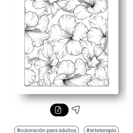
#coloración para adultos
#arteterapia