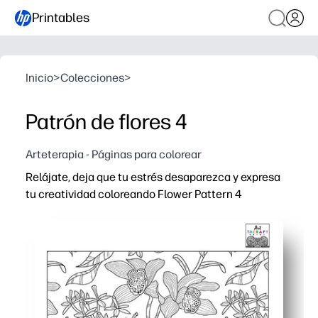
Printables
Inicio
>
Colecciones
>
Patrón de flores 4
Arteterapia - Páginas para colorear
Relájate, deja que tu estrés desaparezca y expresa
tu creatividad coloreando Flower Pattern 4
Por qué funciona:
Imprima y lleve con crayones, lápices de colores o rotu
Los intrincados detalles florales te mantienen concen
Desarrollas la motricidad fina y la atención plena a med
Puedes usarlo para terminar temprano, para recreos en in