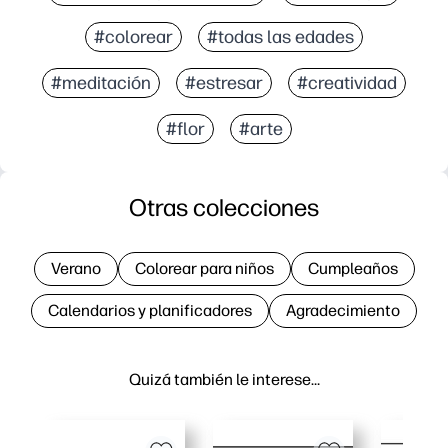
#colorear
#todas las edades
#meditación
#estresar
#creatividad
#flor
#arte
Otras colecciones
Verano
Colorear para niños
Cumpleaños
Calendarios y planificadores
Agradecimiento
Quizá también le interese…