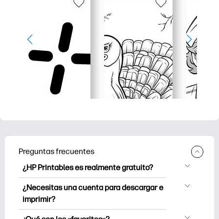
Preguntas frecuentes
¿HP Printables es realmente gratuito?
HP Printables ofrece más de 2500
¿Necesitas una cuenta para descargar e
imprimibles gratuitos para descargar e
imprimir?
imprimir. Explore páginas para colorear
Puede explorar e imprimir sin crear una
populares, divertidas hojas de trabajo de