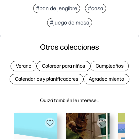
#pan de jengibre
#casa
#juego de mesa
Otras colecciones
Verano
Colorear para niños
Cumpleaños
Calendarios y planificadores
Agradecimiento
Quizá también le interese…