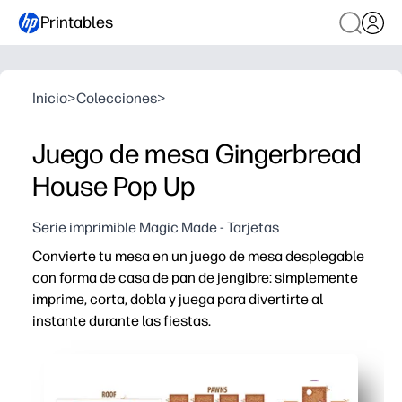
Printables
Inicio
>
Colecciones
>
Juego de mesa Gingerbread
House Pop Up
Serie imprimible Magic Made - Tarjetas
Convierte tu mesa en un juego de mesa desplegable
con forma de casa de pan de jengibre: simplemente
imprime, corta, dobla y juega para divertirte al
instante durante las fiestas.
Por qué funciona:
Sin necesidad de preparación: las guías transparentes f
El diseño 3D engancha a los niños: la escena emergente c