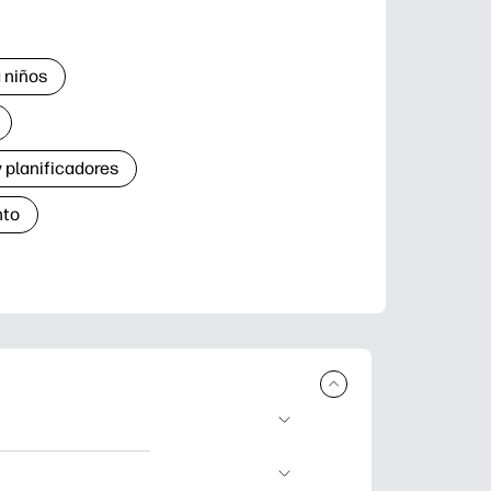
 niños
 planificadores
nto
r e imprimir.
de aprendizaje,