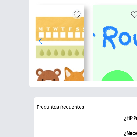
Preguntas frecuentes
¿HP P
HP Pr
¿Nece
Explor