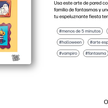
Usa este arte de pared co
familia de fantasmas y un
tu espeluznante fiesta te
#menos de 5 minutos
#halloween
#arte es
#vampiro
#fantasma
O