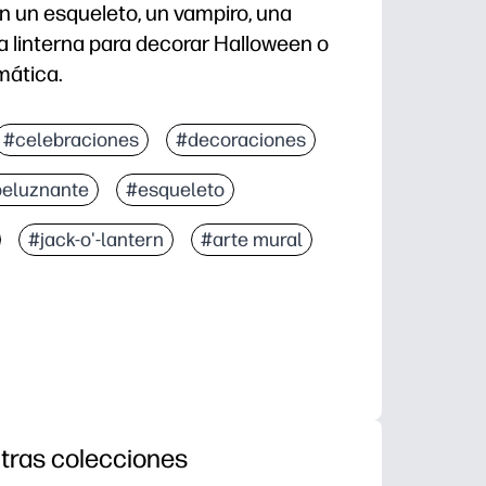
n un esqueleto, un vampiro, una
a linterna para decorar Halloween o
mática.
#celebraciones
#decoraciones
peluznante
#esqueleto
#jack-o'-lantern
#arte mural
tras colecciones