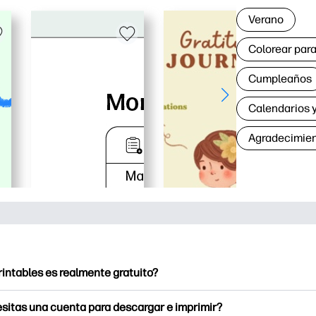
Verano
Colorear para
Cumpleaños
Calendarios y
Agradecimie
rintables es realmente gratuito?
intables ofrece más de 2500 imprimibles gratuitos para descarga
sitas una cuenta para descargar e imprimir?
e páginas para colorear populares, divertidas hojas de trabajo 