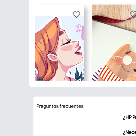
Preguntas frecuentes
¿HP P
HP Pr
¿Nece
Explor