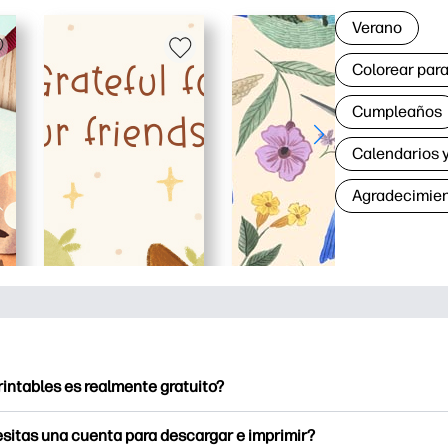
Verano
Colorear para
Cumpleaños
Calendarios y
Agradecimie
rintables es realmente gratuito?
intables ofrece más de 2500 imprimibles gratuitos para descarga
sitas una cuenta para descargar e imprimir?
e páginas para colorear populares, divertidas hojas de trabajo 