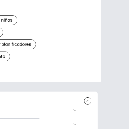
 niños
 planificadores
nto
r e imprimir.
de aprendizaje,