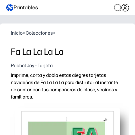
Printables
Inicio
>
Colecciones
>
Fa La La La La
Rachel Joy - Tarjeta
Imprime, corta y dobla estas alegres tarjetas
navideñas de Fa La La La para disfrutar al instante
de cantar con tus compañeros de clase, vecinos y
familiares.
Por qué funciona:
Sin necesidad de preparación: basta con imprimir en pape
Diseño aprobado por niños: el atrevido look de Fa La La
Usos flexibles: perfecto para intercambios en el aula, in