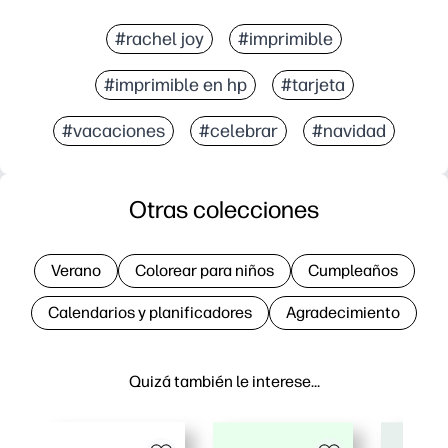
#rachel joy
#imprimible
#imprimible en hp
#tarjeta
#vacaciones
#celebrar
#navidad
Otras colecciones
Verano
Colorear para niños
Cumpleaños
Calendarios y planificadores
Agradecimiento
Quizá también le interese…