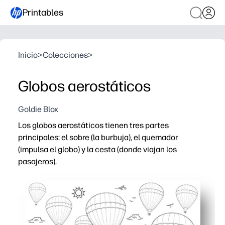
Printables
Inicio
>
Colecciones
>
Globos aerostáticos
Goldie Blox
Los globos aerostáticos tienen tres partes
principales: el sobre (la burbuja), el quemador
(impulsa el globo) y la cesta (donde viajan los
pasajeros).
Por qué funciona:
Recibirás una minilección de ciencias para imprimir y lle
Los niños se fijan en el vocabulario del mundo real (so
Utilízalo a tu manera: actividad de etiquetado rápido, 