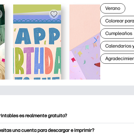
Verano
Colorear para
Cumpleaños
Calendarios y
Agradecimie
rintables es realmente gratuito?
intables ofrece más de 2500 imprimibles gratuitos para descarga
sitas una cuenta para descargar e imprimir?
e páginas para colorear populares, divertidas hojas de trabajo 