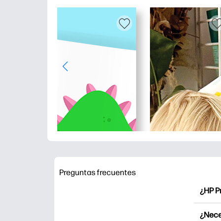
Preguntas frecuentes
¿HP P
HP Pr
¿Nece
Explor