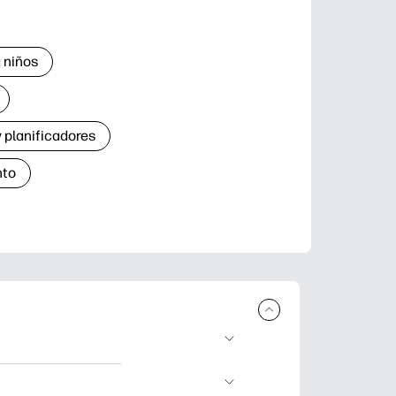
 niños
 planificadores
nto
r e imprimir.
de aprendizaje,