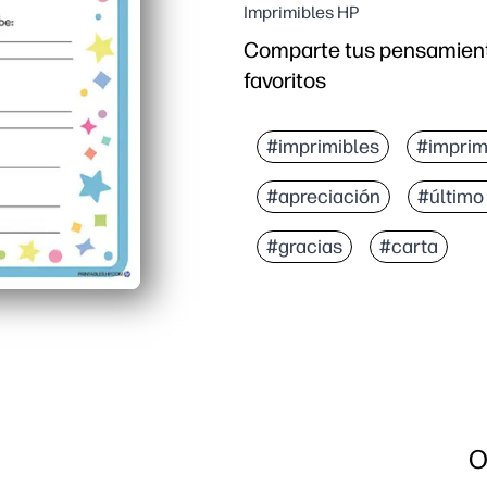
Imprimibles HP
Comparte tus pensamiento
favoritos
#imprimibles
#imprim
#apreciación
#último
#gracias
#carta
O