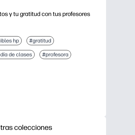
s y tu gratitud con tus profesores
ibles hp
#gratitud
 día de clases
#profesora
tras colecciones