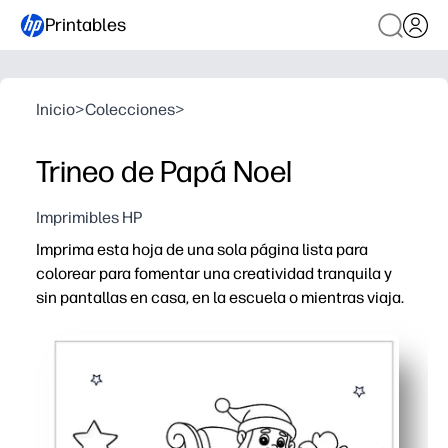
Printables
Inicio
>
Colecciones
>
Trineo de Papá Noel
Imprimibles HP
Imprima esta hoja de una sola página lista para
colorear para fomentar una creatividad tranquila y
sin pantallas en casa, en la escuela o mientras viaja.
Por qué funciona:
Actividad sin preparación: solo tienes que imprimir y e
Los contornos llamativos y los espacios abiertos se ad
Desarrolla el control de la motricidad fina, el reconoci
Reimprima en cualquier momento para hermanos, centros