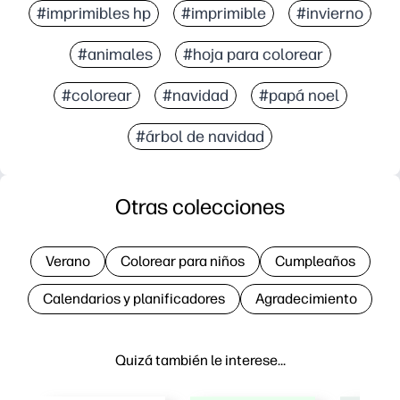
#imprimibles hp
#imprimible
#invierno
#animales
#hoja para colorear
#colorear
#navidad
#papá noel
#árbol de navidad
Otras colecciones
Verano
Colorear para niños
Cumpleaños
Calendarios y planificadores
Agradecimiento
Quizá también le interese…