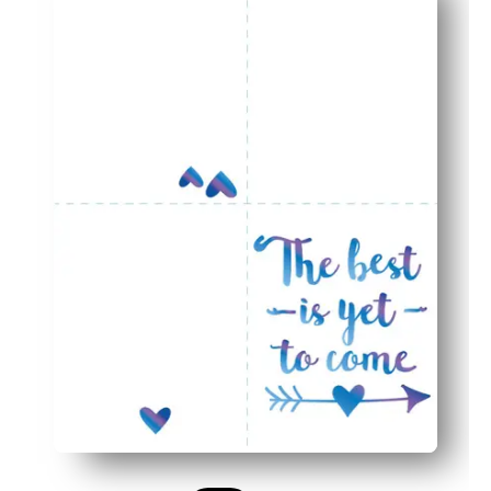
Los llamativos gráficos de graduación aumentan el fact
Diseñado para papel de impresora doméstica estándar: fá