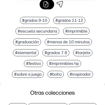
#grados 9-10
#grados 11-12
#escuela secundaria
#imprimible
#graduación
#menos de 10 minutos
#elemental
#grados 7-8
#tarjeta
#festivo
#imprimibles hp
#sobre a juego
#boho
#inspirador
Otras colecciones