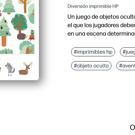
Diversión imprimible HP
Un juego de objetos ocul
el que los jugadores debe
en una escena determina
#imprimibles hp
#jue
#objeto oculto
#aven
O