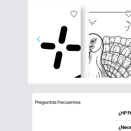
Preguntas frecuentes
¿HP P
HP Pr
¿Nece
Explor