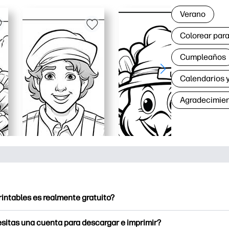
Verano
Colorear para
Cumpleaños
Calendarios y
Agradecimie
rintables es realmente gratuito?
intables ofrece más de 2500 imprimibles gratuitos para descarga
sitas una cuenta para descargar e imprimir?
e páginas para colorear populares, divertidas hojas de trabajo 