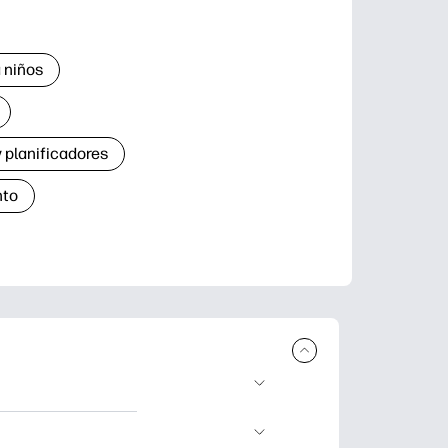
 niños
 planificadores
nto
r e imprimir.
de aprendizaje,