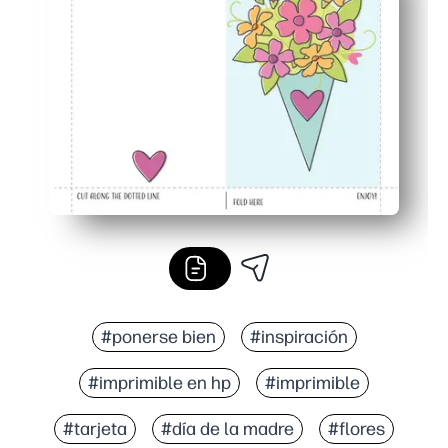
El diseño de alta calidad se ve pulido en cualquier imp
Imprima en papel o cartulina estándar, ideal para proyec
#ponerse bien
#inspiración
#imprimible en hp
#imprimible
#tarjeta
#día de la madre
#flores