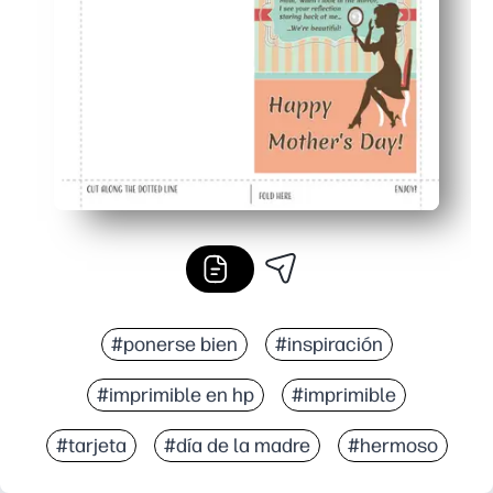
Apto para toda la familia y flexible: imprime extras para 
#ponerse bien
#inspiración
#imprimible en hp
#imprimible
#tarjeta
#día de la madre
#hermoso