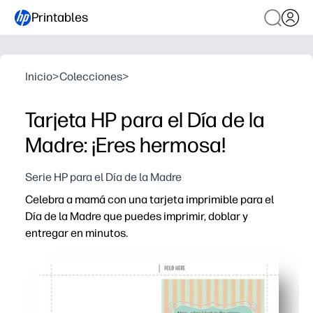
Printables
Inicio
>
Colecciones
>
Tarjeta HP para el Día de la
Madre: ¡Eres hermosa!
Serie HP para el Día de la Madre
Celebra a mamá con una tarjeta imprimible para el
Día de la Madre que puedes imprimir, doblar y
entregar en minutos.
Por qué funciona:
Listo en minutos: solo imprime, dobla y firma, sin nece
Perfecto para el amor de última hora: olvídate de ir a la 
Personal y memorable: espacio interior para tu mensaje 