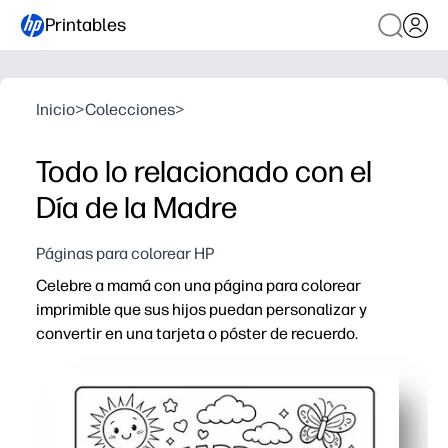
Printables
Inicio
>
Colecciones
>
Todo lo relacionado con el
Día de la Madre
Páginas para colorear HP
Celebre a mamá con una página para colorear
imprimible que sus hijos puedan personalizar y
convertir en una tarjeta o póster de recuerdo.
Por qué funciona:
Sin preparación, imprime y listo en segundos: solo nec
Involucra a niños pequeños y preadolescentes con form
Desarrolla la motricidad fina y la concentración mientr