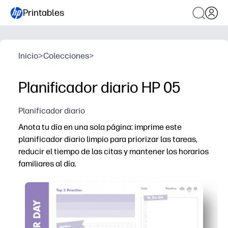
Printables
Inicio
>
Colecciones
>
Planificador diario HP 05
Planificador diario
Anota tu día en una sola página: imprime este
planificador diario limpio para priorizar las tareas,
reducir el tiempo de las citas y mantener los horarios
familiares al día.
Por qué funciona:
Configuración sin preparación: imprima y comience a pl
Las secciones claras para las prioridades, las tareas p
El diseño adecuado para toda la familia registra las cla