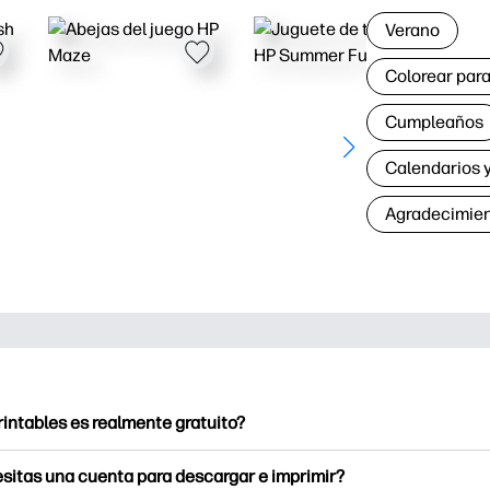
Verano
Colorear para
Cumpleaños
Calendarios y
Agradecimie
rintables es realmente gratuito?
intables ofrece más de 2500 imprimibles gratuitos para descarga
sitas una cuenta para descargar e imprimir?
e páginas para colorear populares, divertidas hojas de trabajo 