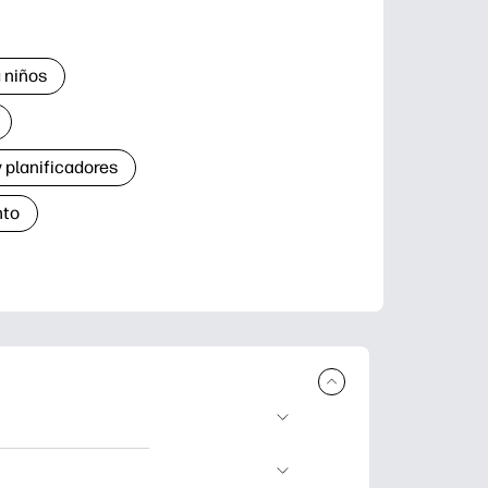
 niños
 planificadores
nto
r e imprimir.
de aprendizaje,