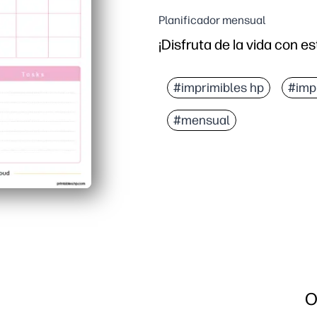
Planificador mensual
¡Disfruta de la vida con es
#imprimibles hp
#imp
#mensual
O