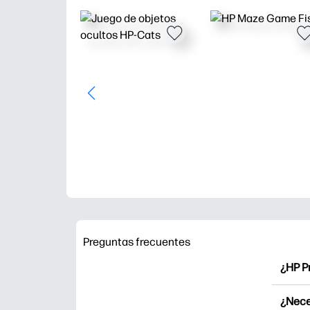
Preguntas frecuentes
¿HP P
HP Pr
¿Nece
Explor